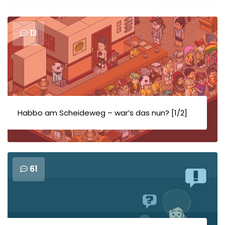
13
Habbo am Scheideweg – war’s das nun? [1/2]
61