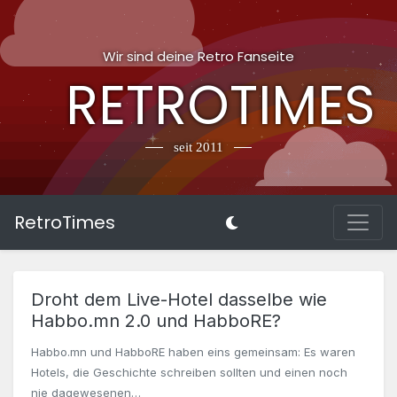
Wir sind deine Retro Fanseite
RETROTIMES
seit 2011
RetroTimes
Droht dem Live-Hotel dasselbe wie
Habbo.mn 2.0 und HabboRE?
Habbo.mn und HabboRE haben eins gemeinsam: Es waren
Hotels, die Geschichte schreiben sollten und einen noch
nie dagewesenen…