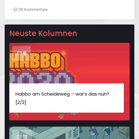
-
39 Kommentare
Neuste Kolumnen
9
Habbo am Scheideweg – war’s das nun?
[2/2]
13