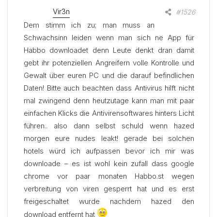
Vir3n
Teilen
#1526
Dem stimm ich zu; man muss an
Schwachsinn leiden wenn man sich ne App für
Habbo downloadet denn Leute denkt dran damit
gebt ihr potenziellen Angreifern volle Kontrolle und
Gewalt über euren PC und die darauf befindlichen
Daten! Bitte auch beachten dass Antivirus hilft nicht
mal zwingend denn heutzutage kann man mit paar
einfachen Klicks die Antivirensoftwares hinters Licht
führen.. also dann selbst schuld wenn hazed
morgen eure nudes leakt! gerade bei solchen
hotels würd ich aufpassen bevor ich mir was
downloade – es ist wohl kein zufall dass google
chrome vor paar monaten Habbo.st wegen
verbreitung von viren gesperrt hat und es erst
freigeschaltet wurde nachdem hazed den
download entfernt hat