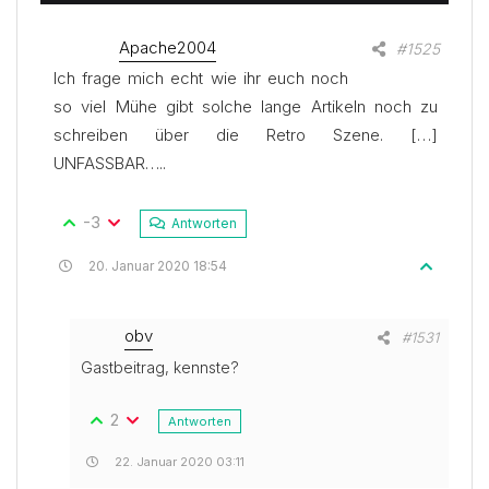
Apache2004
Teilen
#1525
Ich frage mich echt wie ihr euch noch
so viel Mühe gibt solche lange Artikeln noch zu
schreiben über die Retro Szene. […]
UNFASSBAR…..
-3
Antworten
Antwort
20. Januar 2020 18:54
obv
Teilen
#1531
Gastbeitrag, kennste?
2
Antworten
22. Januar 2020 03:11