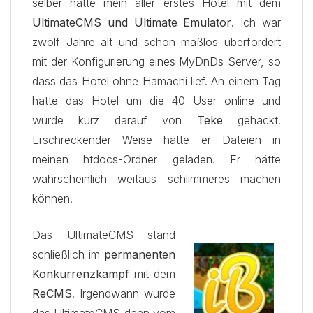
selber hatte mein aller erstes Hotel mit dem
UltimateCMS und Ultimate Emulator
. Ich war
zwölf Jahre alt und schon maßlos überfordert
mit der Konfigurierung eines MyDnDs Server, so
dass das Hotel ohne Hamachi lief. An einem Tag
hatte das Hotel um die 40 User online und
wurde kurz darauf von
Teke
gehackt.
Erschreckender Weise hatte er Dateien in
meinen htdocs-Ordner geladen. Er hätte
wahrscheinlich weitaus schlimmeres machen
können.
Das UltimateCMS stand
schließlich im
permanenten
Konkurrenzkampf
mit dem
ReCMS
. Irgendwann wurde
das UltimateCMS dann vom