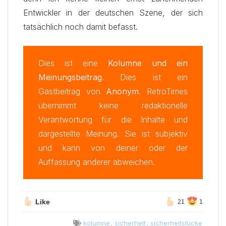
Entwickler in der deutschen Szene, der sich
tatsächlich noch damit befasst.
Dies ist eine
Kolumne und ein
Meinungsbeitrag
. Dies ist ein
Gastbeitrag von
Anonym
. RetroTimes
übernimmt keine redaktionelle
Verantwortung für die Inhalte und
dargestellte Meinung. Sie ist subjektiv
und kann von deiner oder der
Auffassung anderer abweichen.
Like
21
1
kolumne
,
sicherheit
,
sicherheitslücke