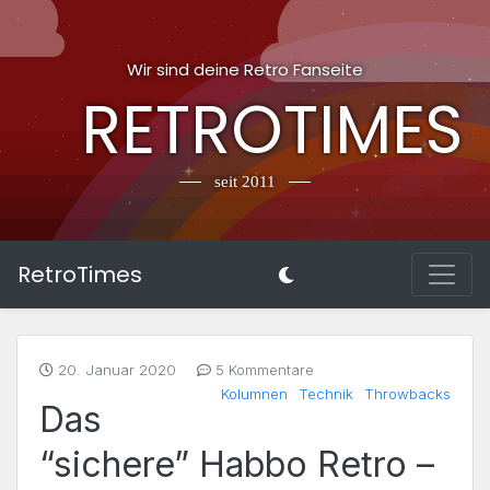
Wir sind deine Retro Fanseite
RETROTIMES
seit 2011
RetroTimes
20. Januar 2020
5 Kommentare
Kolumnen
Technik
Throwbacks
Das
“sichere” Habbo Retro –