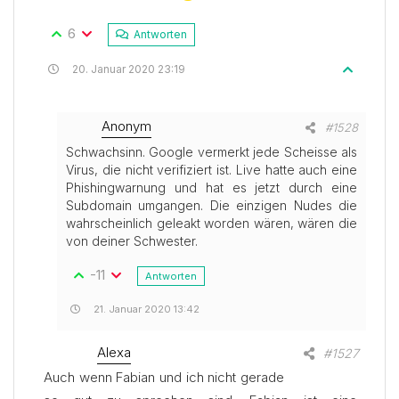
6
Antworten
Antwort
20. Januar 2020 23:19
Anonym
Teilen
#1528
Schwachsinn. Google vermerkt jede Scheisse als
Virus, die nicht verifiziert ist. Live hatte auch eine
Phishingwarnung und hat es jetzt durch eine
Subdomain umgangen. Die einzigen Nudes die
wahrscheinlich geleakt worden wären, wären die
von deiner Schwester.
-11
Antworten
21. Januar 2020 13:42
Alexa
Teilen
#1527
Auch wenn Fabian und ich nicht gerade