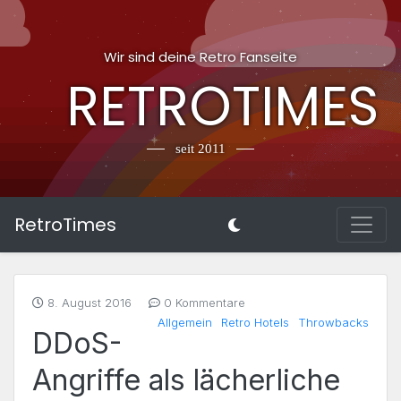
Wir sind deine Retro Fanseite
RETROTIMES
seit 2011
RetroTimes
8. August 2016
0 Kommentare
Allgemein
Retro Hotels
Throwbacks
DDoS-
Angriffe als lächerliche