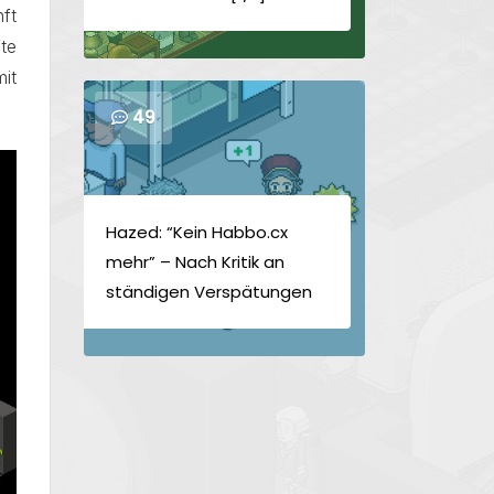
nft
fte
mit
49
Hazed: “Kein Habbo.cx
mehr” – Nach Kritik an
ständigen Verspätungen