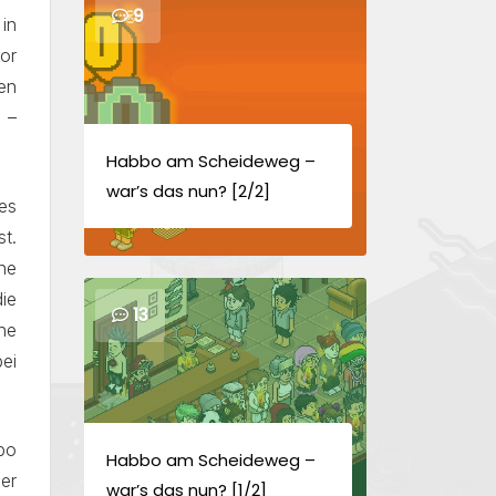
9
in
or
en
 –
Habbo am Scheideweg –
war’s das nun? [2/2]
es
t.
ne
die
13
ne
ei
bo
Habbo am Scheideweg –
er
war’s das nun? [1/2]