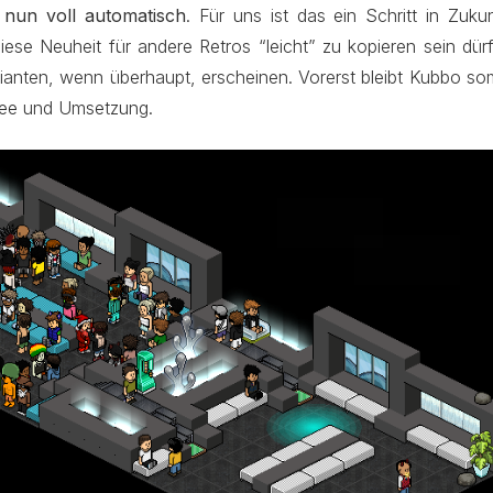
t nun voll automatisch
. Für uns ist das ein Schritt in Zuku
diese Neuheit für andere Retros “leicht” zu kopieren sein dür
rianten, wenn überhaupt, erscheinen. Vorerst bleibt Kubbo so
Idee und Umsetzung.