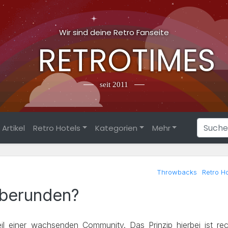
Wir sind deine Retro Fanseite
RETROTIMES
seit 2011
Artikel
Retro Hotels
Kategorien
Mehr
Throwbacks
Retro Ho
rberunden?
il einer wachsenden Community. Das Prinzip hierbei ist rec