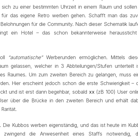
 sich zu einer bestimmten Uhrzeit in einem Raum und sollen 
 für das eigene Retro werben gehen. Schafft man das zuv
s Belohnungen
für die Community. Nach dieser Schematik lauf
ingt ein Hotel – das schon bekannterweise heraussticht
soll
“automatische”
Werberunden ermöglichen. Mittels dies
um gelassen, welcher in 3 Abbteilungen/Stufen unterteilt is
 des Raumes. Um zum zweiten Bereich zu gelangen, muss ei
den. Hier erscheint jedoch schon die erste Schwierigkeit – 
ockt und ist erst dann begehbar, sobald
xx
(zB 100) User onli
r User über die Brücke in den zweiten Bereich und erhält dab
Rarität.
n. Die Kubbos werben eigenständig, und das ist heute im Kub
 zwingend die Anwesenheit eines Staffs notwendig, d