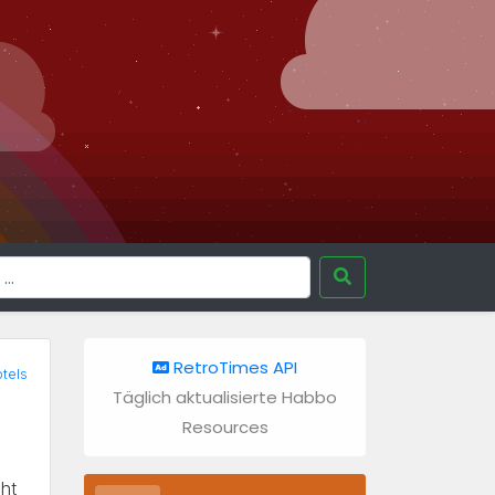
RetroTimes API
tels
Täglich aktualisierte Habbo
Resources
ht