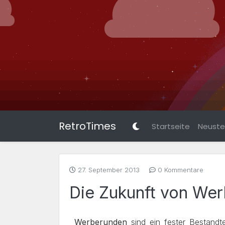
RetroTimes
Startseite
Neuste 
27. September 2013
0 Kommentare
Die Zukunft von We
Werberunden
sind ein fester Bestandte