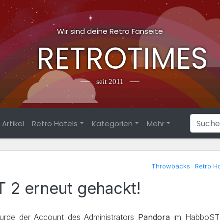
Wir sind deine Retro Fanseite
RETROTIMES
seit 2011
Artikel
Retro Hotels
Kategorien
Mehr
Throwbacks
Retro Ho
 2 erneut gehackt!
urde der Account des Administrators
Pandora
im HabboS