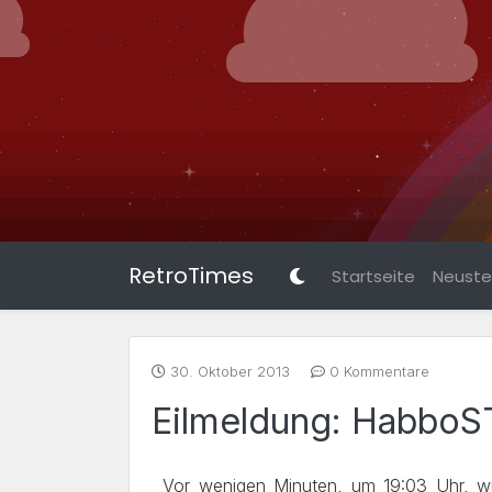
RetroTimes
Startseite
Neuste 
30. Oktober 2013
0 Kommentare
Eilmeldung: HabboST
Vor wenigen Minuten, um 19:03 Uhr, w