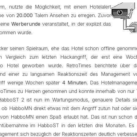
m, nutzte die Möglichkeit, mit einem Hotelalert
abe von
20.000
Talern Ansehen zu erregen. Zuvor
 eine
Werberunde
veranstaltet, in der explizit das
nommen wurde.
ker seinen Spielraum, ehe das Hotel schon offline genomm
m Vergleich zum letzten Hackangriff, der erst eine Woc
bo Hotel geworben wurde. RetroTimes berichtete über d
und einer zu langsamen Reaktionszeit des Management v
riff wenige Wochen später
4 Minuten
. Das Hotelmanageme
etroTimes zu Herzen genommen und konnte innerhalb von nur
HabboST 2 ist nun im Wartungsmodus, genauere Details si
t, ob HabboMN direkt etwas mit dem Angriff zutun hat oder si
 von HabboMN einen Spaß erlaubt hat. Das ist nun schon d
ntübernahme im HabboST in den letzten drei Monaten. Es i
gement sich bezüglich der Reaktionszeiten deutlich verbesse