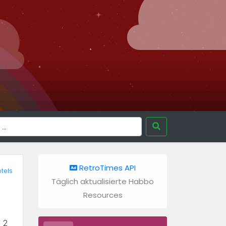
RetroTimes API
tels
Täglich aktualisierte Habbo
Resources
T
2