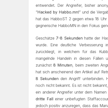
entwendet. Der Angreifer, bisher anony
“
Hacked by Habbo.mn!
” und die Verg
hat das HabboST 2 gegen etwa 18 Uhr
gegnerische HabboMN in den Fokus ge
Geschätze
7-8 Sekunden
hatte der Hac
wurde. Eine deutliche Verbesserung i
zurückliegt, in welchem für das Kub
mangelnde Handeln in diesen Fällen 
zunächst
8 Minuten
, beim zweiten Ang
hat sich anscheinend den Artikel auf R
8 Sekunden
den Angriff unterbinden. 
noch nicht bekannt. Es ist nicht bekann
ein anderer Angreifer unter dem Namen
dritte Fall
einer unbefugten Staffaccou
jedoch positiv anzuregen, dass das Mana