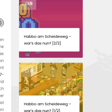
9
Habbo am Scheideweg –
en
war’s das nun? [2/2]
he
as
on
nt
13
7-
nd
ch
er
st
Habbo am Scheideweg –
rn
war’s das nun? [1/2]