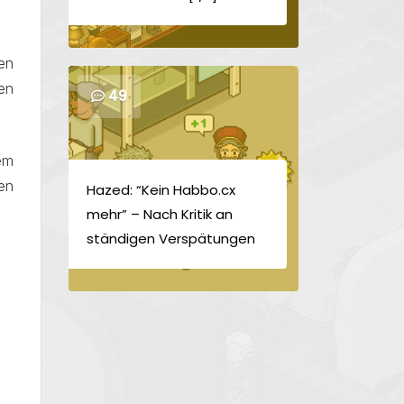
en
en
49
em
en
Hazed: “Kein Habbo.cx
mehr” – Nach Kritik an
ständigen Verspätungen