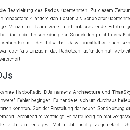
it die Teamleitung des Radios übernehmen. Zu diesem Zeitpun
en mindestens 4 andere den Posten als Sendeleiter übernehm
inige Monate im Team waren und entsprechende Erfahrung
abboRadio die Entscheidung zur Sendeleitung nicht gemäß d
t. Verbunden mit der Tatsache, dass
unmittelbar
nach sein
wall
ebenfalls Einzug in das Radioteam gefunden hat, verbrei
wirtschaft
DJs
bekannte HabboRadio DJs namens
Architecture
und
ThaaSk
“schwere” Fehler begingen. Es handelte sich um durchaus belie
arten konnten. Seit der Einstellung der neuen Sendeleitung s
mpört. Architecture verteidigt: Er hätte lediglich mal verges
e sich ein einziges Mal nicht richtig abgemeldet. Se