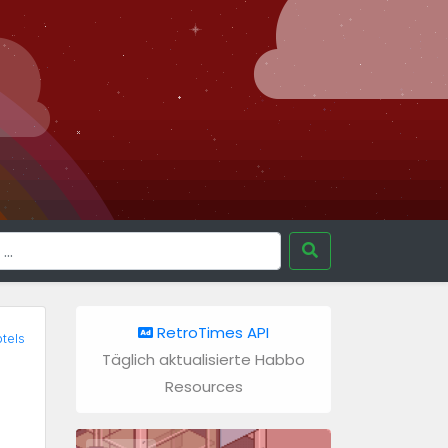
RetroTimes API
tels
Täglich aktualisierte Habbo
Resources