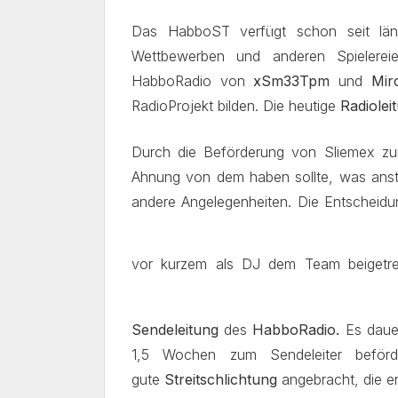
Das HabboST verfügt schon seit lä
Wettbewerben und anderen Spielere
HabboRadio von
xSm33Tpm
und
Mir
RadioProjekt bilden. Die heutige
Radiolei
Durch die Beförderung von Sliemex zur 
Ahnung von dem haben sollte, was anste
andere Angelegenheiten. Die Entscheidu
vor kurzem als DJ dem Team beigetr
Sendeleitung
des
HabboRadio.
Es dauer
1,5 Wochen zum Sendeleiter beförd
gute
Streitschlichtung
angebracht, die e