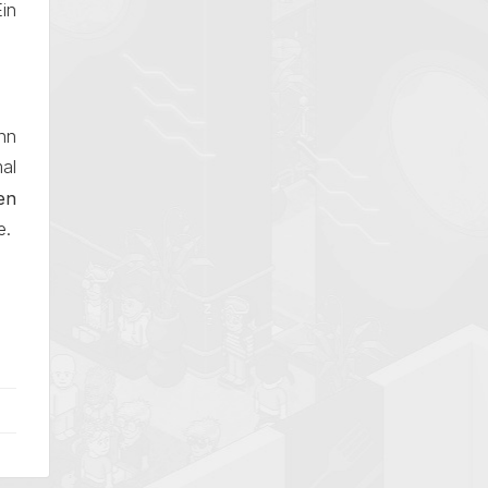
in
nn
al
en
e.