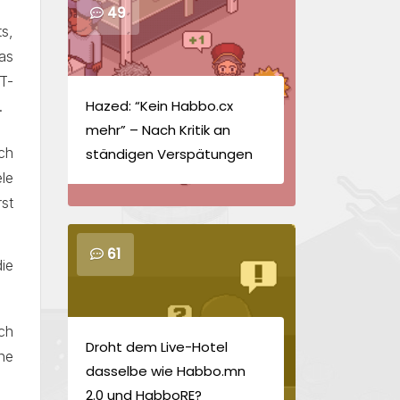
49
s,
as
T-
Hazed: “Kein Habbo.cx
.
mehr” – Nach Kritik an
ch
ständigen Verspätungen
le
st
61
die
ch
Droht dem Live-Hotel
ne
dasselbe wie Habbo.mn
2.0 und HabboRE?