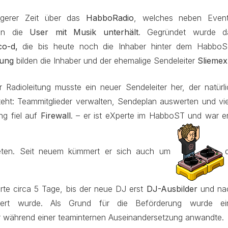
ngerer Zeit über das
HabboRadio
, welches neben Event
ien die
User mit Musik unterhält
. Gegründet wurde d
co-d,
die bis heute noch die Inhaber hinter dem HabboS
tung
bilden die Inhaber und der ehemalige Sendeleiter
Sliemex
Radioleitung musste ein neuer Sendeleiter her, der natürli
ht: Teammitglieder verwalten, Sendeplan auswerten und vie
ng fiel auf
Firewall
. – er ist eXperte im HabboST und war er
eten. Seit neuem kümmert er sich auch um
te circa 5 Tage, bis der neue DJ erst
DJ-Ausbilder
und na
ert wurde. Als Grund für die Beförderung wurde ei
r während einer teaminternen Auseinandersetzung anwandte.