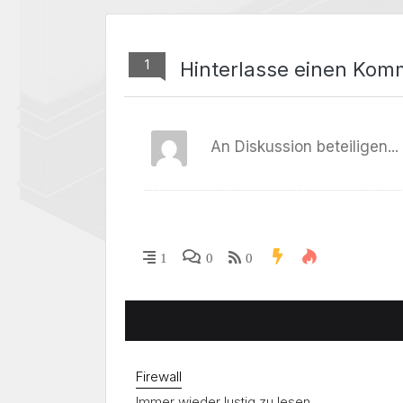
1
Hinterlasse einen Kom
1
0
0
Firewall
Immer wieder lustig zu lesen.