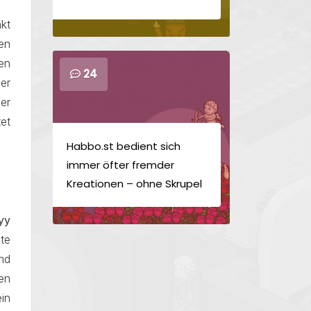
kt
en
en
24
er
er
tet
Habbo.st bedient sich
immer öfter fremder
Kreationen – ohne Skrupel
yy
bte
ind
sen
in