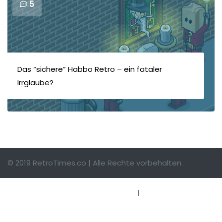
5
Das “sichere” Habbo Retro – ein fataler
Irrglaube?
© 2019 RetroTimes.co | Alle Rechte vorbehalten.
Impressum
|
Hinweise einsenden