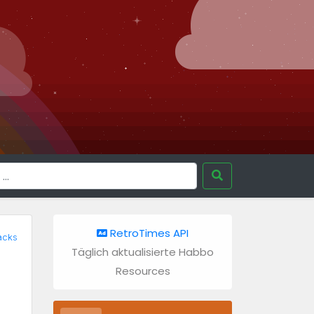
RetroTimes API
acks
Täglich aktualisierte Habbo
Resources