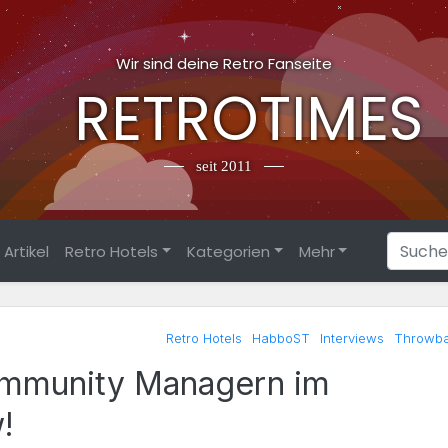
Wir sind deine Retro Fanseite
RETROTIMES
seit 2011
Artikel
Retro Hotels
Kategorien
Mehr
Retro Hotels
HabboST
Interviews
Throwb
ommunity Managern im
!