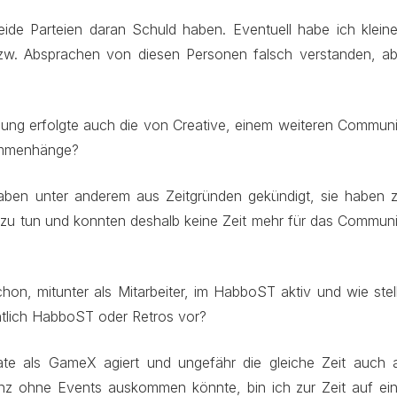
ide Parteien daran Schuld haben. Eventuell habe ich kleine
zw. Absprachen von diesen Personen falsch verstanden, ab
igung erfolgte auch die von Creative, einem weiteren Communi
sammenhänge?
aben unter anderem aus Zeitgründen gekündigt, sie haben z
n zu tun und konnten deshalb keine Zeit mehr für das Commun
on, mitunter als Mitarbeiter, im HabboST aktiv und wie stell
htlich HabboST oder Retros vor?
te als GameX agiert und ungefähr die gleiche Zeit auch a
nz ohne Events auskommen könnte, bin ich zur Zeit auf ein