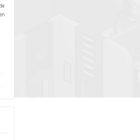
de
ten