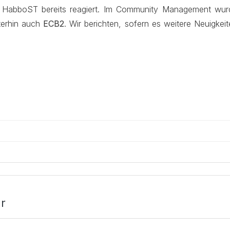
at HabboST bereits reagiert. Im Community Management wur
iterhin auch
ECB2
. Wir berichten, sofern es weitere Neuigkei
r