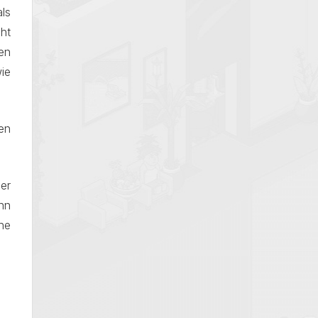
ls
ht
en
ie
en
er
nn
he