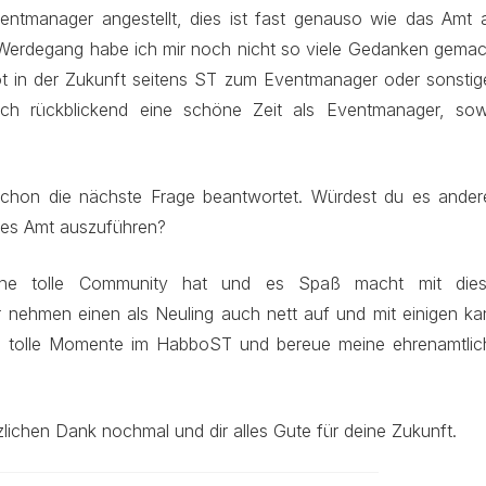
tmanager angestellt, dies ist fast genauso wie das Amt a
erdegang habe ich mir noch nicht so viele Gedanken gemac
ot in der Zukunft seitens ST zum Eventmanager oder sonstig
 ich rückblickend eine schöne Zeit als Eventmanager, sow
schon die nächste Frage beantwortet. Würdest du es ander
hes Amt auszuführen?
e tolle Community hat und es Spaß macht mit dies
 nehmen einen als Neuling auch nett auf und mit einigen ka
iele tolle Momente im HabboST und bereue meine ehrenamtlic
zlichen Dank nochmal und dir alles Gute für deine Zukunft.