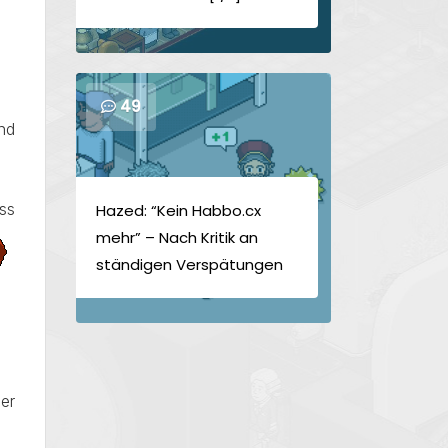
49
nd
ass
Hazed: “Kein Habbo.cx
mehr” – Nach Kritik an
ständigen Verspätungen
er