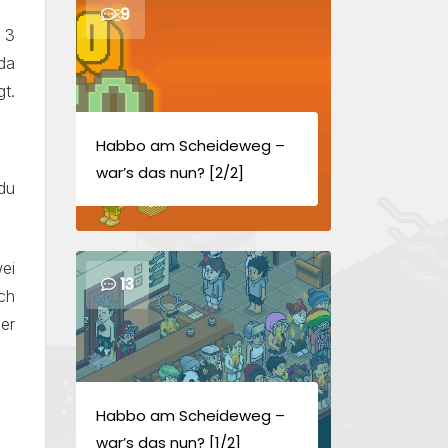
9
 3
da
t.
Habbo am Scheideweg –
war’s das nun? [2/2]
 du
ei
13
ch
er
Habbo am Scheideweg –
war’s das nun? [1/2]