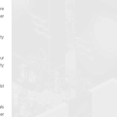
re
er
ty
ur
ity
st
ls
er