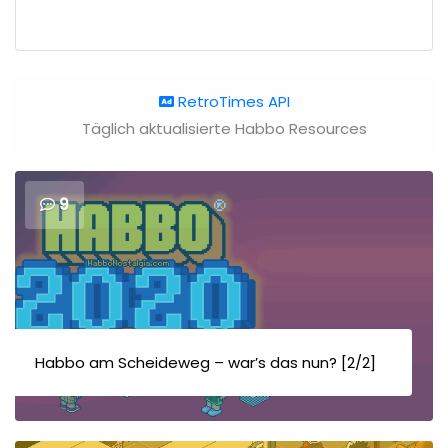
RetroTimes API
Täglich aktualisierte Habbo Resources
9
Habbo am Scheideweg – war’s das nun? [2/2]