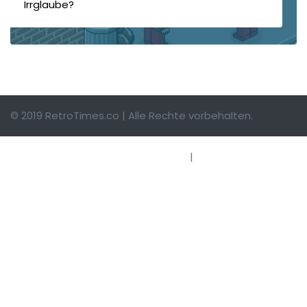
Irrglaube?
© 2019 RetroTimes.co | Alle Rechte vorbehalten.
Impressum
|
Hinweise einsenden